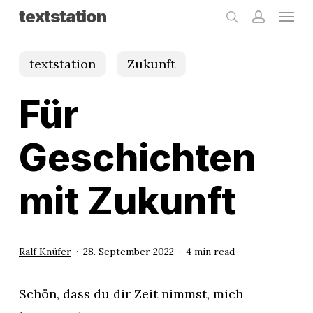
Menu
Skip
textstation
search
accoun
to
main
textstation
Zukunft
content
Für
Geschichten
mit Zukunft
Ralf Knüfer
28. September 2022
4 min read
Schön, dass du dir Zeit nimmst, mich