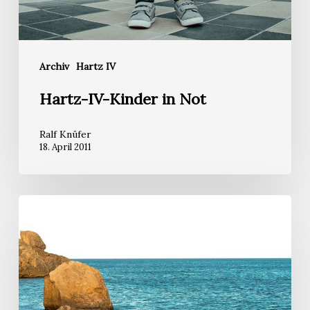
Archiv
Hartz IV
Hartz-IV-Kinder in Not
Ralf Knüfer
18. April 2011
Episodisches
Zukunftsdenken:
Wie
wir
Geschichten