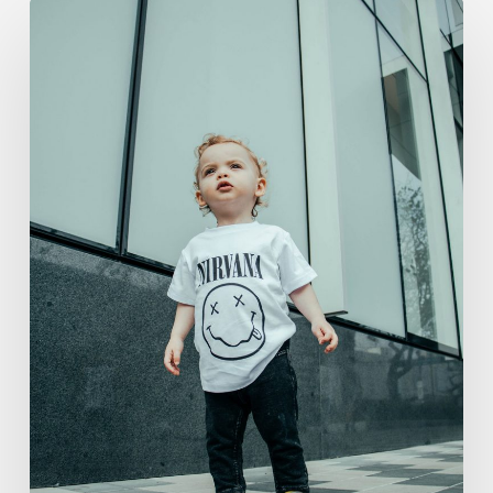
Hartz-
IV-
Kinder
in
Not