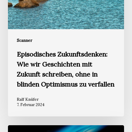
mit
Zukunft
schreiben,
ohne
Scanner
in
blinden
Episodisches Zukunftsdenken:
Optimismus
Wie wir Geschichten mit
zu
Zukunft schreiben, ohne in
verfallen
blinden Optimismus zu verfallen
Ralf Knüfer
7. Februar 2024
Karlsruhe