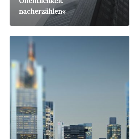
Öffentlichkeit
nacherzählen«
Cum-
Ex-
Skandal:
Die
Geschichte
eines
organisierten
Steuerraubs