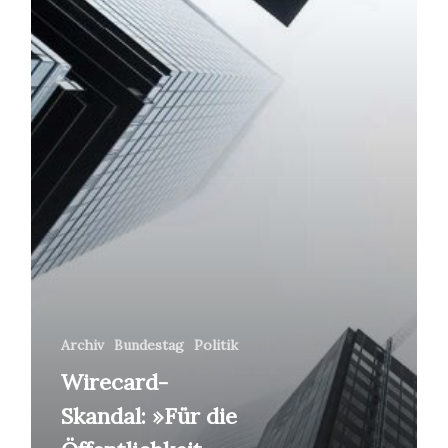
Archiv
Bundestag
Politik
Wirecard-
Skandal: »Für die