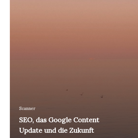
Update
und
die
Zukunft
Scanner
SEO, das Google Content
Update und die Zukunft