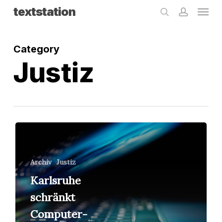
Menu
Skip
textstation
search
accoun
to
main
Category
content
Justiz
Karlsruhe
schränkt
Computer-
Archiv
Justiz
Karlsruhe
Durchsuchungen
ein
schränkt
Computer-