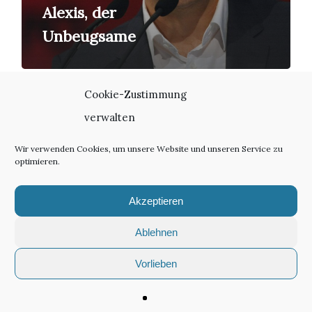
Alexis, der
Unbeugsame
Cookie-Zustimmung
verwalten
Wir verwenden Cookies, um unsere Website und unseren Service zu
optimieren.
twitter
linkedin
email
Akzeptieren
Ablehnen
Vorlieben
© 2026 textstation.