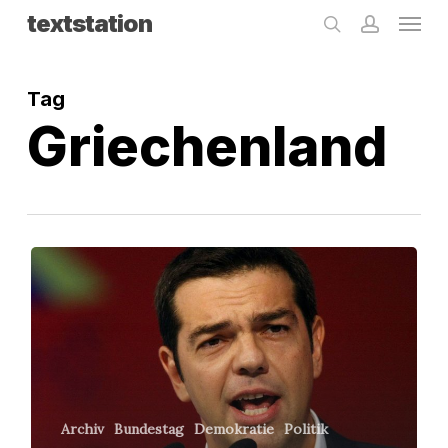
Menu
Skip
textstation
search
accoun
to
main
Tag
content
Griechenland
Alexis,
der
Unbeugsame
Archiv
Bundestag
Demokratie
Politik