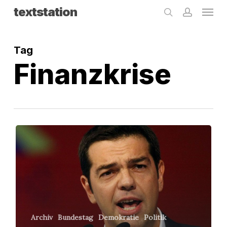
Menu
Skip
textstation
search
accoun
to
main
Tag
content
Finanzkrise
Alexis,
der
Unbeugsame
Archiv
Bundestag
Demokratie
Politik