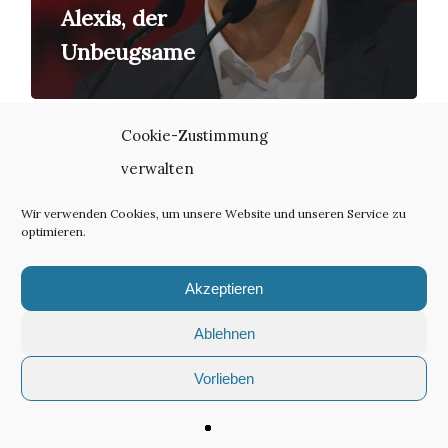
Alexis, der
Unbeugsame
Cookie-Zustimmung
verwalten
Wir verwenden Cookies, um unsere Website und unseren Service zu
optimieren.
twitter
linkedin
email
Akzeptieren
Ablehnen
Vorlieben
© 2026 textstation.